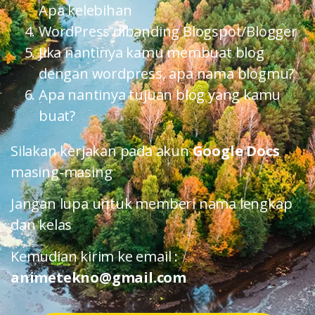
Apa kelebihan
WordPress dibanding Blogspot/Blogger
Jika nantinya kamu membuat blog
dengan wordpress, apa nama blogmu?
Apa nantinya tujuan blog yang kamu
buat?
Silakan kerjakan pada akun
Google Docs
masing-masing
Jangan lupa untuk memberi nama lengkap
dan kelas
Kemudian kirim ke email :
animetekno@gmail.com